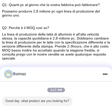
Q1: Quanti pc al giorno che la vostra fabbrica può fabbricare?
Possiamo produrre 2,8 milione pc ogni linea di produzione del
giorno uno.
Q2: Perché è il MOQ così su?
La linea di produzione della latta di alluminio è all'alta velocità
stessa, la capacità quotidiana è 2,8 milione pc. Dobbiamo cambiare
la linea di produzione per le latte con la specificazione differente e la
versione differente della stampa. Prende 2-3hours, che è alto costo.
MOQ basso inoltre ha accettato quando la stagione fredda, si
consulta prego con le nostre vendite se avete qualunque requisito
speciale.
Q3: Potete inviarci i campioni?
thomas
Sì, naturalmente. Informici prego che dimensione avete bisogno e
quanta pc avete bisogno.
3:17 AM
Q4: Che cosa è il vostro pacchetto?
Pallet di legno per le scatole in serie e cartone di carta o cassa di
Good day, what product are you looking for?
legno per i campioni.