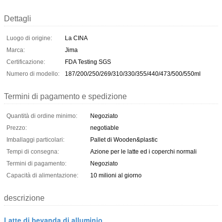
Dettagli
Luogo di origine:
La CINA
Marca:
Jima
Certificazione:
FDA Testing SGS
Numero di modello:
187/200/250/269/310/330/355/440/473/500/550ml
Termini di pagamento e spedizione
Quantità di ordine minimo:
Negoziato
Prezzo:
negotiable
Imballaggi particolari:
Pallet di Wooden&plastic
Tempi di consegna:
Azione per le latte ed i coperchi normali
Termini di pagamento:
Negoziato
Capacità di alimentazione:
10 milioni al giorno
descrizione
Latte di bevanda di alluminio