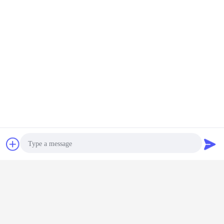
Q5: È voi un commerciante o la fabbrica?
Abbiamo 7 fabbriche intorno alla Cina.
Barattoli di latta di alluminio
Etichette:
,
latta di soda di alluminio
latte di birra d'acciaio
,
Ottieni il miglior prezzo per
Stampa della definizione delle
latte di bevanda di alluminio del
commestibile 269ml l'alta ha
Chiacchierare
Richiedere un
personalizzato il colore
preventivo
Continua
Latte di bevanda di alluminio
Più
Photo
Video Call