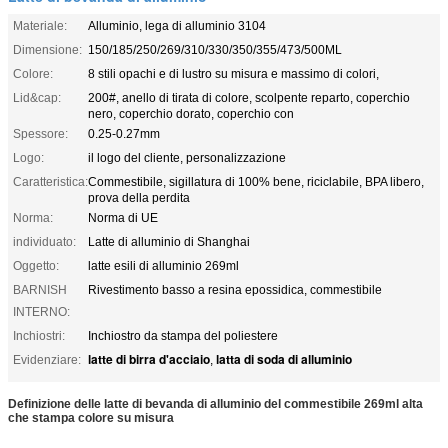
Materiale:
Alluminio, lega di alluminio 3104
Dimensione:
150/185/250/269/310/330/350/355/473/500ML
Colore:
8 stili opachi e di lustro su misura e massimo di colori,
Lid&cap:
200#, anello di tirata di colore, scolpente reparto, coperchio
nero, coperchio dorato, coperchio con
Spessore:
0.25-0.27mm
Logo:
il logo del cliente, personalizzazione
Caratteristica:
Commestibile, sigillatura di 100% bene, riciclabile, BPA libero,
prova della perdita
Norma:
Norma di UE
individuato:
Latte di alluminio di Shanghai
Oggetto:
latte esili di alluminio 269ml
BARNISH
Rivestimento basso a resina epossidica, commestibile
INTERNO:
Inchiostri:
Inchiostro da stampa del poliestere
latte di birra d'acciaio
latta di soda di alluminio
Evidenziare:
,
Definizione delle latte di bevanda di alluminio del commestibile 269ml alta
che stampa colore su misura