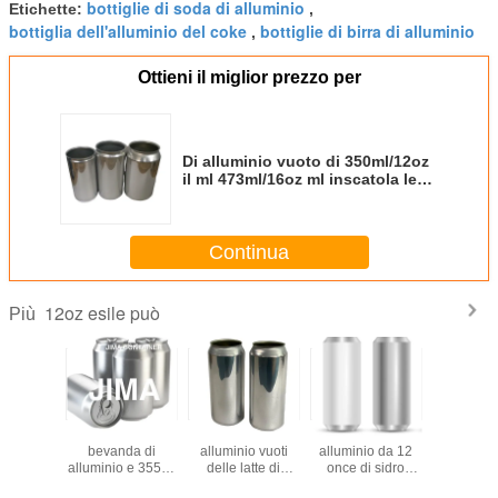
bottiglie di soda di alluminio
Etichette:
,
bottiglia dell'alluminio del coke
bottiglie di birra di alluminio
,
Ottieni il miglior prezzo per
Di alluminio vuoto di 350ml/12oz
il ml 473ml/16oz ml inscatola le
latte delle latte di bevanda di
alluminio e di birra di schiocco
Continua
12oz esile può
Più
istenza
Le latte di
Produttori di
Lattine di
di allumin
ressione
bevanda di
alluminio vuoti
alluminio da 12
di 350ml/
o alle
alluminio e 355ml
delle latte di
once di sidro
ml 473ml/
de di
di alluminio
alluminio delle
elegante di forma
inscatola 