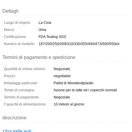
Dettagli
Luogo di origine:
La Cina
Marca:
Jima
Certificazione:
FDA Testing SGS
Numero di modello:
187/200/250/269/310/330/355/440/473/500/550ml
Termini di pagamento e spedizione
Quantità di ordine minimo:
Negoziato
Prezzo:
negotiable
Imballaggi particolari:
Pallet di Wooden&plastic
Tempi di consegna:
Azione per le latte ed i coperchi normali
Termini di pagamento:
Negoziato
Capacità di alimentazione:
10 milioni al giorno
descrizione
12oz esile può