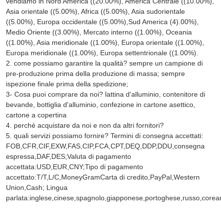
vendiamo in Nord America ((20.00%), America Centrale ((10.00%),
Asia orientale ((5.00%), Africa ((5.00%), Asia sudorientale
((5.00%), Europa occidentale ((5.00%),Sud America (4).00%),
Medio Oriente ((3.00%), Mercato interno ((1.00%), Oceania
((1.00%), Asia meridionale ((1.00%), Europa orientale ((1.00%),
Europa meridionale ((1.00%), Europa settentrionale ((1.00%).
2. come possiamo garantire la qualità? sempre un campione di
pre-produzione prima della produzione di massa; sempre
ispezione finale prima della spedizione;
3- Cosa puoi comprare da noi? lattina d'alluminio, contenitore di
bevande, bottiglia d'alluminio, confezione in cartone asettico,
cartone a copertina
4. perché acquistare da noi e non da altri fornitori?
5. quali servizi possiamo fornire? Termini di consegna accettati:
FOB,CFR,CIF,EXW,FAS,CIP,FCA,CPT,DEQ,DDP,DDU,consegna
espressa,DAF,DES;Valuta di pagamento
accettata:USD,EUR,CNY;Tipo di pagamento
accettato:T/T,L/C,MoneyGramCarta di credito,PayPal,Western
Union,Cash; Lingua
parlata:inglese,cinese,spagnolo,giapponese,portoghese,russo,corea