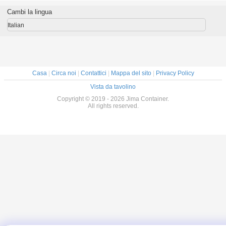
io 12oz
lisciano le latte di
latte di birra di
rotonda con
delle la
i può
Pepsi per
Jima 25cl 33cl
coperchio
bevand
Cambi la lingua
l'accensione della
50cl 500ml e di
allumini
birra Bpani del
bevanda di 12oz
birra di s
Italian
mestiere del vino
16 Oz
rosso della vodka
dell'acqua
Casa
|
Circa noi
|
Contattici
|
Mappa del sito
|
Privacy Policy
Vista da tavolino
Copyright © 2019 - 2026 Jima Container.
All rights reserved.