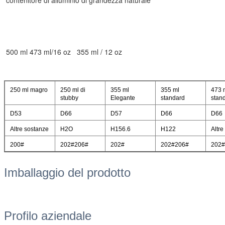
contenitore di alluminio di grandezza naturale
500 ml 473 ml/16 oz
355 ml / 12 oz
250 ml magro
250 ml di
355 ml
355 ml
473 
stubby
Elegante
standard
stan
D53
D66
D57
D66
D66
Altre sostanze
H2O
H156.6
H122
Altre
200#
202#206#
202#
202#206#
202#
Imballaggio del prodotto
Profilo aziendale